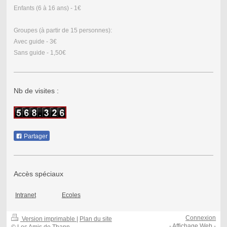
Enfants (6 à 16 ans) - 1€
Groupes (à partir de 15 personnes):
Avec guide - 3€
Sans guide - 1,50€
Nb de visites :
Partager
Accès spéciaux
Intranet
Ecoles
Connexion
Version imprimable
|
Plan du site
-
Affichage Web
-
© Les Amis de Thann