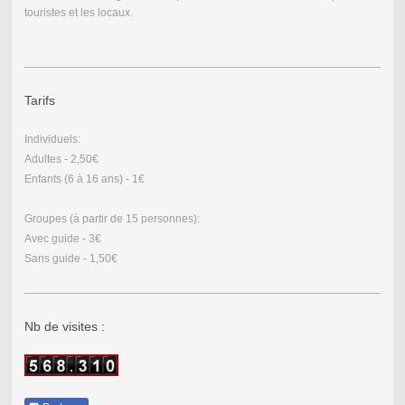
touristes et les locaux.
Tarifs
Individuels:
Adultes - 2,50€
Enfants (6 à 16 ans) - 1€
Groupes (à partir de 15 personnes):
Avec guide - 3€
Sans guide - 1,50€
Nb de visites :